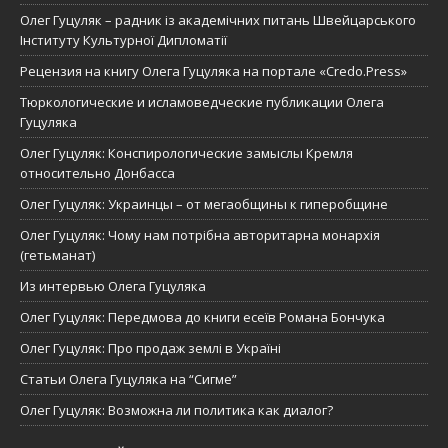
Олег Гуцуляк – радник із академічних питань Швейцарського
Інституту Культурної Дипломатії
Рецензия на книгу Олега Гуцуляка на портале «Credo.Press»
Тюркологические и исламоведческие публикации Олега
Гуцуляка
Олег Гуцуляк: Конспирологические замыслы Кремля
относительно Донбасса
Олег Гуцуляк: Украинцы – от мегаобщины к гиперобщине
Олег Гуцуляк: Чому нам потрібна авторитарна монархія
(гетьманат)
Из интервью Олега Гуцуляка
Олег Гуцуляк: Передмова до книги есеїв Романа Бончука
Олег Гуцуляк: Про продаж землі в Україні
Статьи Олега Гуцуляка на “Сигме”
Олег Гуцуляк: Возможна ли политика как диалог?