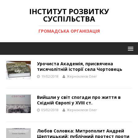
ІНСТИТУТ РОЗВИТКУ
СУСПІЛЬСТВА
ГРОМАДСЬКА ОРГАНІЗАЦІЯ
Урочиста Академія, присвячена
тисячолітній історії села Чортовець
19/02/2018
Жерноклеєв Олег
Вийшли у світ спогади про життя в
Східній Європі у ХVІІІ ст.
05/02/2018
Жерноклеєв Олег
Любов Соловка: Митрополит Андрей
Шептицький: публічний протест проти