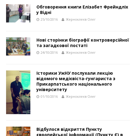
Обговорення книги Елізабет Фрейндліх
у Відні
25/10/2016
Жерноклеєв Олег
Нові сторінки біографії контроверсійної
та загадкової постаті
24/10/2016
Жерноклеєв Олег
Історики УжНУ послухали лекцію
відомого медієвіста-гунгариста з
Прикарпатського національного
університету
01/10/2016
Жерноклеєв Олег
Відбулося відкриття Пункту
європейської інформації (Пункту Є) в