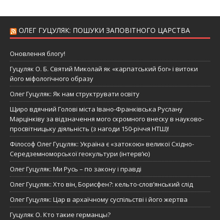
ОЛЕГ ГУЦУЛЯК: ПОШУКИ ЗАПОВІТНОГО ЦАРСТВА
Оновлення блогу!
Гуцуляк О. Б. Святий Миколай як «карпатський бог» і витоки
його міфологічного образу
Олег Гуцуляк: Як нам структрувати освіту
Щиро вдячний Голові міста Івано-Франківська Руслану
Марцінківу за відзначення мого скромного внеску в науково-
просвітницьку діяльність (з нагоди 150-річчя НТШ)!
Філософ Олег Гуцуляк: Україна є «затокою» великої Східно-
Середземноморської геокультури (інтерв’ю)
Олег Гуцуляк: Ми Русь – по закону і правді
Олег Гуцуляк: Хто він, Борисфен?: кельто-слов’янський слід
Олег Гуцуляк: Цар в архаїчному суспільстві і його жертва
Гуцуляк О. Кто такие германцы?