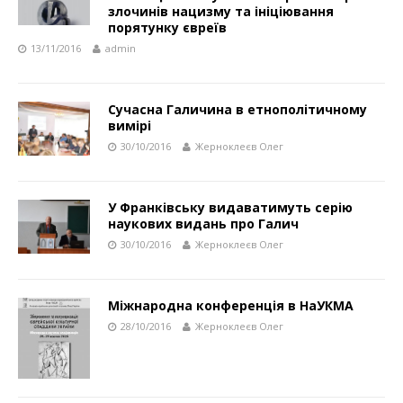
злочинів нацизму та ініціювання
порятунку євреїв
13/11/2016
admin
Сучасна Галичина в етнополітичному
вимірі
30/10/2016
Жерноклеєв Олег
У Франківську видаватимуть серію
наукових видань про Галич
30/10/2016
Жерноклеєв Олег
Міжнародна конференція в НаУКМА
28/10/2016
Жерноклеєв Олег