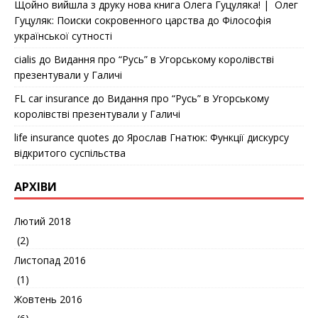
Щойно вийшла з друку нова книга Олега Гуцуляка! | Олег
Гуцуляк: Поиски сокровенного царства
до
Філософія
української сутності
cialis
до
Видання про “Русь” в Угорському королівстві
презентували у Галичі
FL car insurance
до
Видання про “Русь” в Угорському
королівстві презентували у Галичі
life insurance quotes
до
Ярослав Гнатюк: Функції дискурсу
відкритого суспільства
АРХІВИ
Лютий 2018
(2)
Листопад 2016
(1)
Жовтень 2016