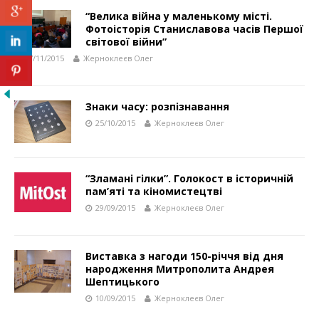
“Велика війна у маленькому місті.
Фотоісторія Станиславова часів Першої
світової війни”
07/11/2015
Жерноклеєв Олег
Знаки часу: розпізнавання
25/10/2015
Жерноклеєв Олег
“Зламані гілки”. Голокост в історичній
пам’яті та кіномистецтві
29/09/2015
Жерноклеєв Олег
Виставка з нагоди 150-річчя від дня
народження Митрополита Андрея
Шептицького
10/09/2015
Жерноклеєв Олег