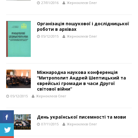
27/01/2016
Жерноклеєв Олег
Організація пошукової і дослідницької
роботи в архівах
05/12/2015
Жерноклеєв Олег
Міжнародна наукова конференція
“Митрополит Андрей Шептицький та
єврейські громади в часи Другої
світової війни”
05/12/2015
Жерноклеєв Олег
День української писемності та мови
07/11/2015
Жерноклеєв Олег