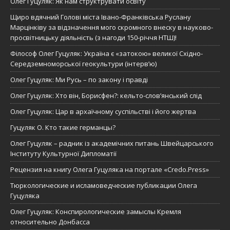
Олег Гуцуляк: Як нам структрувати освіту
Щиро вдячний Голові міста Івано-Франківська Руслану
Марцінківу за відзначення мого скромного внеску в науково-
просвітницьку діяльність (з нагоди 150-річчя НТШ)!
Філософ Олег Гуцуляк: Україна є «затокою» великої Східно-
Середземноморської геокультури (інтерв’ю)
Олег Гуцуляк: Ми Русь – по закону і правді
Олег Гуцуляк: Хто він, Борисфен?: кельто-слов’янський слід
Олег Гуцуляк: Цар в архаїчному суспільстві і його жертва
Гуцуляк О. Кто такие германцы?
Олег Гуцуляк – радник із академічних питань Швейцарського
Інституту Культурної Дипломатії
Рецензия на книгу Олега Гуцуляка на портале «Credo.Press»
Тюркологические и исламоведческие публикации Олега
Гуцуляка
Олег Гуцуляк: Конспирологические замыслы Кремля
относительно Донбасса