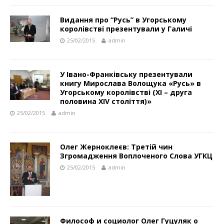
Видання про “Русь” в Угорському
королівстві презентували у Галичі
25/02/2015
admin
У Івано-Франківську презентували
книгу Мирослава Волощука «Русь» в
Угорському королівстві (ХІ – друга
половина ХІV століття)»
25/02/2015
admin
Олег Жерноклеєв: Третій чин
Згромадження Воплоченого Слова УГКЦ
25/02/2015
admin
Философ и социолог Олег Гуцуляк о