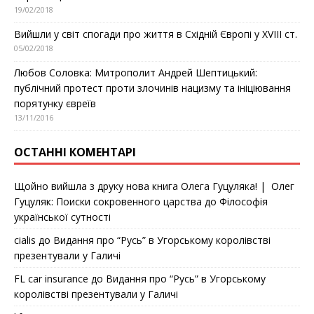
19/02/2018
Вийшли у світ спогади про життя в Східній Європі у ХVІІІ ст.
05/02/2018
Любов Соловка: Митрополит Андрей Шептицький:
публічний протест проти злочинів нацизму та ініціювання
порятунку євреїв
13/11/2016
ОСТАННІ КОМЕНТАРІ
Щойно вийшла з друку нова книга Олега Гуцуляка! | Олег
Гуцуляк: Поиски сокровенного царства
до
Філософія
української сутності
cialis
до
Видання про “Русь” в Угорському королівстві
презентували у Галичі
FL car insurance
до
Видання про “Русь” в Угорському
королівстві презентували у Галичі