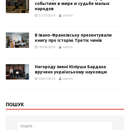
событиях в мире и судьбе малых
народов
01/10/2014
admin
В Івано-Франківську презентували
книгу про історію Третіх чинів
18/09/2014
admin
Нагороду імені Юліуша Бардаха
вручено українському науковцю
03/07/2014
admin
ПОШУК