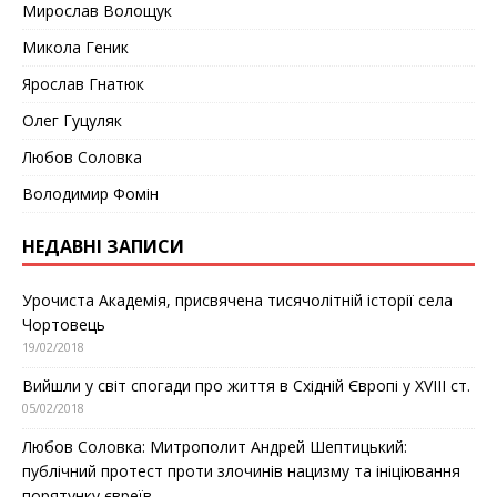
Мирослав Волощук
Микола Геник
Ярослав Гнатюк
Олег Гуцуляк
Любов Соловка
Володимир Фомін
НЕДАВНІ ЗАПИСИ
Урочиста Академія, присвячена тисячолітній історії села
Чортовець
19/02/2018
Вийшли у світ спогади про життя в Східній Європі у ХVІІІ ст.
05/02/2018
Любов Соловка: Митрополит Андрей Шептицький:
публічний протест проти злочинів нацизму та ініціювання
порятунку євреїв