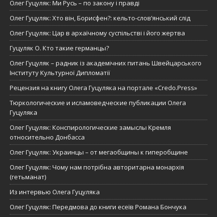
Олег Гуцуляк: Ми Русь – по закону і правді
Олег Гуцуляк: Хто він, Борисфен?: кельто-слов’янський слід
Олег Гуцуляк: Цар в архаїчному суспільстві і його жертва
Гуцуляк О. Кто такие германцы?
Олег Гуцуляк – радник із академічних питань Швейцарського
Інституту Культурної Дипломатії
Рецензия на книгу Олега Гуцуляка на портале «Credo.Press»
Тюркологические и исламоведческие публикации Олега
Гуцуляка
Олег Гуцуляк: Конспирологические замыслы Кремля
относительно Донбасса
Олег Гуцуляк: Украинцы – от мегаобщины к гиперобщине
Олег Гуцуляк: Чому нам потрібна авторитарна монархія
(гетьманат)
Из интервью Олега Гуцуляка
Олег Гуцуляк: Передмова до книги есеїв Романа Бончука