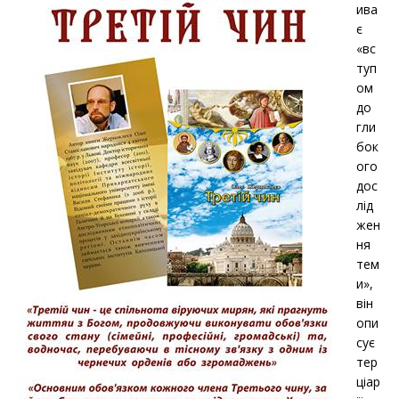
ива
є
«вс
туп
ом
до
гли
бок
ого
дос
лід
жен
ня
тем
и»,
він
опи
сує
тер
ціар