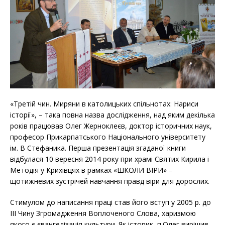
«Третій чин. Миряни в католицьких спільнотах: Нариси
історії», – така повна назва дослідження, над яким декілька
років працював Олег Жерноклеєв, доктор історичних наук,
професор Прикарпатського Національного університету
ім. В Стефаника. Перша презентація згаданої книги
відбулася 10 вересня 2014 року при храмі Святих Кирила і
Методія у Крихівцях в рамках «ШКОЛИ ВІРИ» –
щотижневих зустрічей навчання правд віри для дорослих.
Стимулом до написання праці став його вступ у 2005 р. до
ІІІ Чину Згромадження Воплоченого Слова, харизмою
якого є євангелізація культури. Як історик, п.Олег вирішив