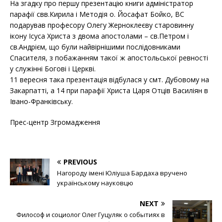
На згадку про першу презентацію книги адміністратор
парафії свв.Кирила і Методія о. Йосафат Бойко, ВС
подарував професору Олегу Жерноклеєву старовинну
ікону Ісуса Христа з двома апостолами – св.Петром і
св.Андрієм, що були найвірнішими послідовниками
Спасителя, з побажанням такої ж апостольської ревності
у служінні Богові і Церкві.
11 вересня така презентація відбулася у смт. Дубовому на
Закарпатті, а 14 при парафії Христа Царя Отців Василіян в
Івано-Франківську.
Прес-центр Згромадження
PREVIOUS
Нагороду імені Юліуша Бардаха вручено
українському науковцю
NEXT
Философ и социолог Олег Гуцуляк о событиях в