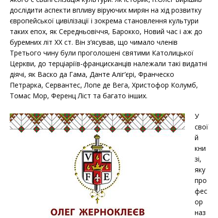
дослідити аспекти впливу віруючих мирян на хід розвитку
європейської цивілізації і зокрема становлення культури
таких епох, як Середньовіччя, Барокко, Новий час і аж до
буремних літ ХХ ст. Він з’ясував, що чимало членів
Третього чину були проголошені святими Католицької
Церкви, до терціаріїв-францисканців належали такі видатні
діячі, як Васко да Гама, Данте Аліг’єрі, Франческо
Петрарка, Сервантес, Лопе де Вега, Христофор Колумб,
Томас Мор, Ференц Ліст та багато інших.
У
свої
й
кни
зі,
яку
про
фес
ор
наз