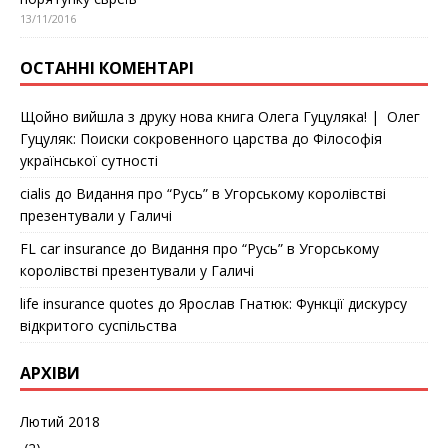
13/11/2016
ОСТАННІ КОМЕНТАРІ
Щойно вийшла з друку нова книга Олега Гуцуляка! | Олег
Гуцуляк: Поиски сокровенного царства
до
Філософія
української сутності
cialis
до
Видання про “Русь” в Угорському королівстві
презентували у Галичі
FL car insurance
до
Видання про “Русь” в Угорському
королівстві презентували у Галичі
life insurance quotes
до
Ярослав Гнатюк: Функції дискурсу
відкритого суспільства
АРХІВИ
Лютий 2018