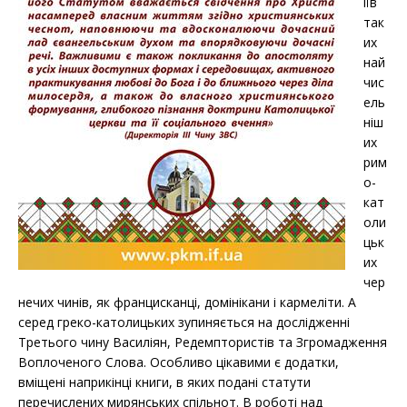
іїв
так
их
най
чис
ель
ніш
их
рим
о-
кат
оли
цьк
их
чер
нечих чинів, як францисканці, домінікани і кармеліти. А
серед греко-католицьких зупиняється на дослідженні
Третього чину Василіян, Редемптористів та Згромадження
Воплоченого Слова. Особливо цікавими є додатки,
вміщені наприкінці книги, в яких подані статути
перечислених мирянських спільнот. В роботі над