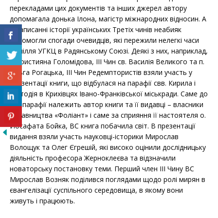
перекладами цих документів та інших джерел автору
допомагала донька Ілона, магістр міжнародних відносин. А
в написанні історії українських Третіх чинів неабияк
допомогли спогади очевидців, які пережили нелегкі часи
підпілля УГКЦ в Радянському Союзі. Деякі з них, наприклад,
с. Християна Голомідова, ІІІ Чин св. Василія Великого та п.
Ольга Рогацька, ІІІ Чин Редемптористів взяли участь у
презентації книги, що відбулася на парафії свв. Кирила і
Методія в Крихівцях Івано-Франківської міськради. Саме до
цієї парафії належить автор книги та її видавці – власники
видавництва «Фоліант» і саме за сприяння її настоятеля о.
Йосафата Бойка, ВС книга побачила світ. В презентації
видання взяли участь науковці-історики Мирослав
Волощук та Олег Єгрешій, які високо оцінили дослідницьку
діяльність професора Жерноклеєва та відзначили
новаторську постановку теми. Перший член ІІІ Чину ВС
Мирослав Возняк поділився поглядами щодо ролі мирян в
євангелізації суспільного середовища, в якому вони
живуть і працюють.