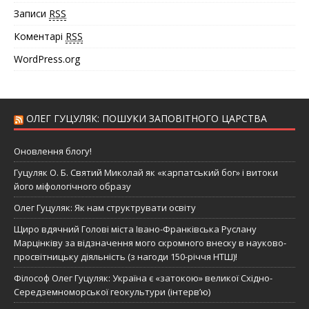
Записи
RSS
Коментарі
RSS
WordPress.org
ОЛЕГ ГУЦУЛЯК: ПОШУКИ ЗАПОВІТНОГО ЦАРСТВА
Оновлення блогу!
Гуцуляк О. Б. Святий Миколай як «карпатський бог» і витоки
його міфологічного образу
Олег Гуцуляк: Як нам структрувати освіту
Щиро вдячний Голові міста Івано-Франківська Руслану
Марцінківу за відзначення мого скромного внеску в науково-
просвітницьку діяльність (з нагоди 150-річчя НТШ)!
Філософ Олег Гуцуляк: Україна є «затокою» великої Східно-
Середземноморської геокультури (інтерв’ю)